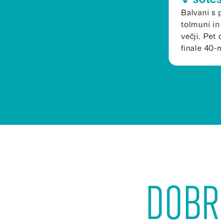
Balvani s 
tolmuni in
večji. Pet 
finale 40-
Dobr