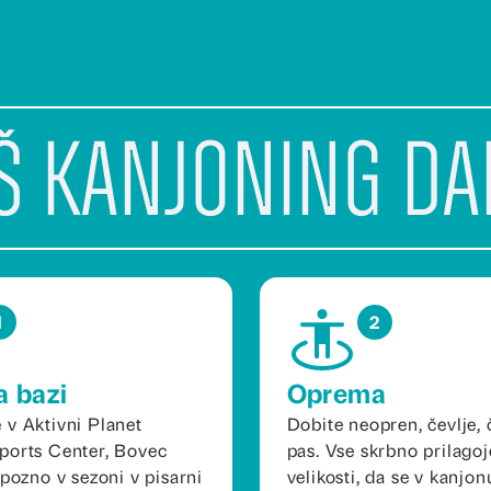
š kanjoning da
1
2
a bazi
Oprema
 v Aktivni Planet
Dobite neopren, čevlje, 
ports Center, Bovec
pas. Vse skrbno prilagoj
 pozno v sezoni v pisarni
velikosti, da se v kanjon