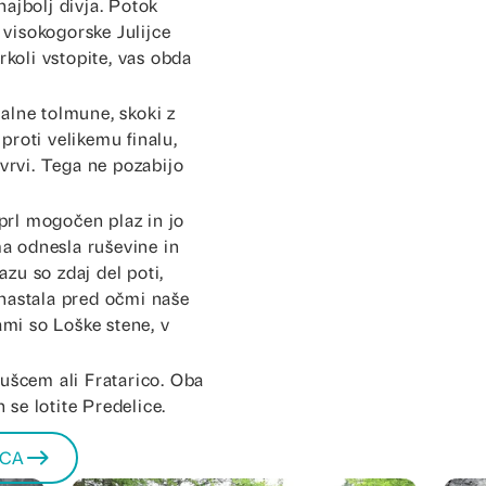
najbolj divja. Potok
 visokogorske Julijce
koli vstopite, vas obda
talne tolmune, skoki z
proti velikemu finalu,
vrvi. Tega ne pozabijo
prl mogočen plaz in jo
ma odnesla ruševine in
azu so zdaj del poti,
 nastala pred očmi naše
mi so Loške stene, v
Sušcem ali Fratarico. Oba
 se lotite Predelice.
ICA