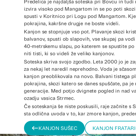
Predelica je najdaljša soteska pri Bovcu in tudi 
izvira visoko pod Mangartom in se po poti skozi
spusti v Koritnico pri Logu pod Mangartom. Kjer
i
pokrajina, kakršne drugje ne boste videli.
Kanjon se stopnjuje vso pot. Plavanje skozi kris
balvanov, spusti ob slapovih, vse skupaj pa vodi 
40-metrskemu slapu, po katerem se spustite po 
niti tisti, ki so videli že veliko kanjonov.
Soteska skriva svojo zgodbo. Leta 2000 jo je za
za nekaj let naredil neprehodno. Voda je sčaso
kanjon preoblikovala na novo. Balvani tistega pl
pokrajina, skozi katero se danes spuščate, pa je
generacije. Med potjo dvignete pogled in nad va
ozadju vasica Strmec.
Če soteskanja še niste poskusili, raje začnite s 
sta odlična uvoda v to, kar zmore kanjon, preden
KANJON SUŠEC
KANJON FRATAR