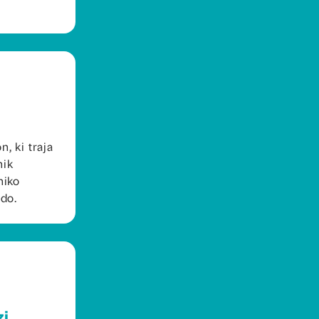
, ki traja
nik
niko
odo.
zi