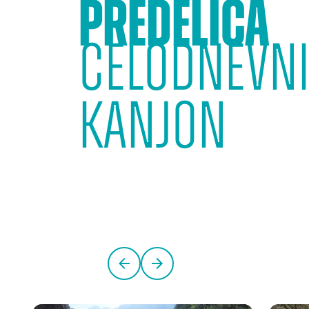
Predelica
Celodnevn
kanjon