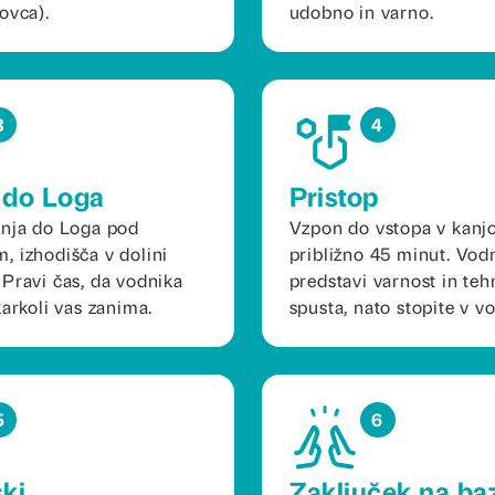
ovca).
udobno in varno.
3
4
 do Loga
Pristop
žnja do Loga pod
Vzpon do vstopa v kanjon
 izhodišča v dolini
približno 45 minut. Vod
Pravi čas, da vodnika
predstavi varnost in teh
karkoli vas zanima.
spusta, nato stopite v v
5
6
ski
Zaključek na ba