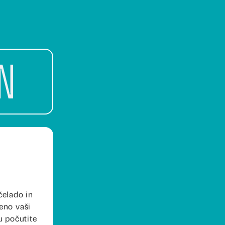
n
čelado in
eno vaši
u počutite