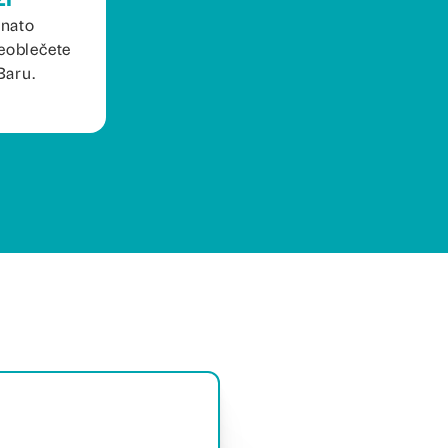
 nato
eoblečete
Baru.