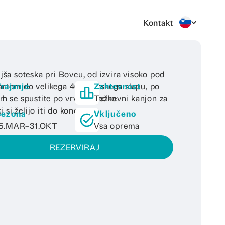
Kontakt
jša soteska pri Bovcu, od izvira visoko pod
rtom do velikega 40-metrskega slapu, po
rajanje
Zahtevnost
m se spustite po vrvi. Celodnevni kanjon za
 h
Težko
ki si želijo iti do konca.
Sezona
Vključeno
15.MAR–31.OKT
Vsa oprema
REZERVIRAJ