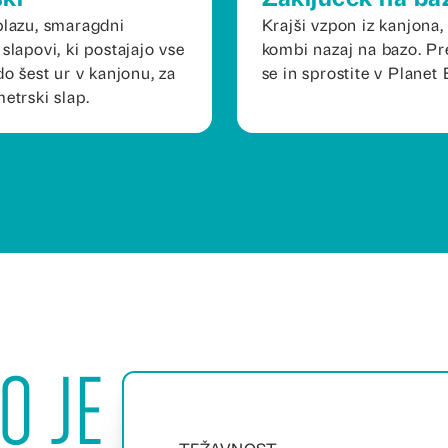
plazu, smaragdni
Krajši vzpon iz kanjona,
 slapovi, ki postajajo vse
kombi nazaj na bazo. Pr
do šest ur v kanjonu, za
se in sprostite v Planet 
metrski slap.
o je