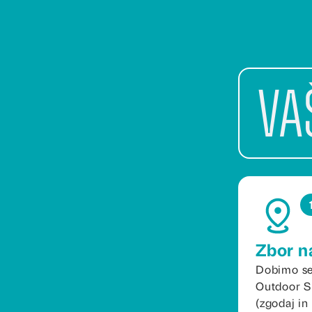
Va
Zbor n
Dobimo se
Outdoor S
(zgodaj in