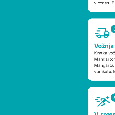
v centru B
Vožnja
Kratka vo
Mangartom,
Mangarta. 
vprašate, 
V sote