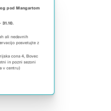
 Log pod Mangartom
 31.10.
ah ali nedavnih
rvacijo posvetujte z
rijska cona 4, Bovec
etni in pozni sezoni
a v centru)