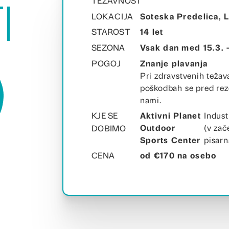
TEŽAVNOST
i
LOKACIJA
Soteska Predelica,
STAROST
14 let
SEZONA
Vsak dan med 15.3. –
POGOJ
Znanje plavanja
Pri zdravstvenih težav
poškodbah se pred reze
nami.
KJE SE
Aktivni Planet
Indust
Outdoor
(v zač
DOBIMO
Sports Center
pisarn
CENA
od €170 na osebo